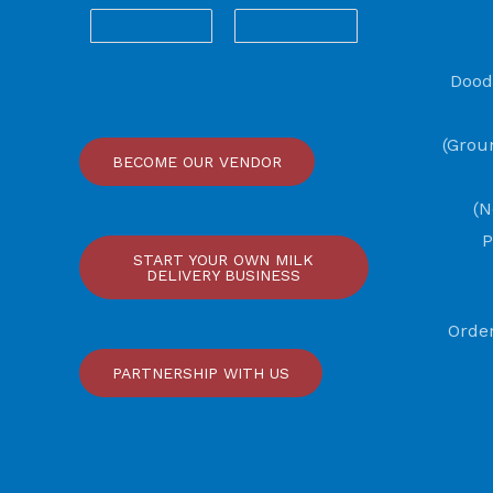
Dood
(Groun
BECOME OUR VENDOR
(N
P
START YOUR OWN MILK
DELIVERY BUSINESS
Order
PARTNERSHIP WITH US